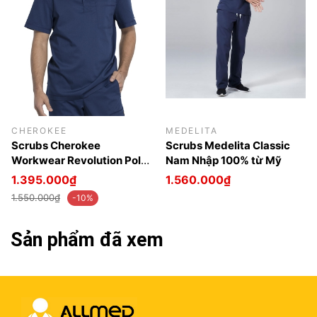
CHEROKEE
MEDELITA
Scrubs Cherokee
Scrubs Medelita Classic
Workwear Revolution Polo
Nam Nhập 100% từ Mỹ
Nam nhập 100% từ Mỹ
1.395.000₫
1.560.000₫
1.550.000₫
-10%
Sản phẩm đã xem