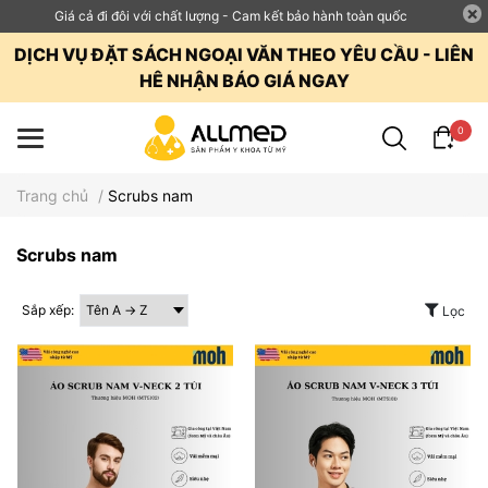
Giá cả đi đôi với chất lượng - Cam kết bảo hành toàn quốc
DỊCH VỤ ĐẶT SÁCH NGOẠI VĂN THEO YÊU CẦU - LIÊN
HÊ NHẬN BÁO GIÁ NGAY
0
Trang chủ
/
Scrubs nam
Scrubs nam
Sắp xếp:
Lọc