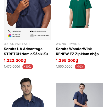
UA ADVANTAGE
WONDERWINK
Scrubs UA Advantage
Scrubs WonderWink
STRETCH Nam cổ áo kiểu
RENEW EZ Zip Nam nhập
Henley Nhập 100% từ Mỹ
khẩu 100% từ Mỹ
1.323.000₫
1.395.000₫
1.470.000₫
1.550.000₫
-10%
-10%