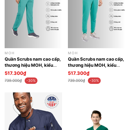
MOH
MOH
Quần Scrubs nam cao cấp,
Quần Scrubs nam cao cấp,
thương hiệu MOH, kiểu
thương hiệu MOH, kiểu
Cargo, 7 túi, chất vải và
Jogger, 5 túi, chất vải và
517.300₫
517.300₫
form chuẩn Mỹ (MPS102C)
form chuẩn Mỹ (MPS101J)
739.000₫
739.000₫
-30%
-30%