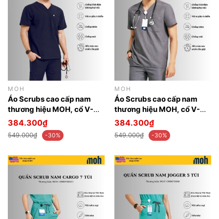
MOH
MOH
Áo Scrubs cao cấp nam
Áo Scrubs cao cấp nam
thương hiệu MOH, cổ V-
thương hiệu MOH, cổ V-
neck, 2 túi, chất vải và
neck, 3 túi, chất vải và
384.300₫
384.300₫
form chuẩn Mỹ (MTS102)
form chuẩn Mỹ (MTS101)
549.000₫
549.000₫
-30%
-30%