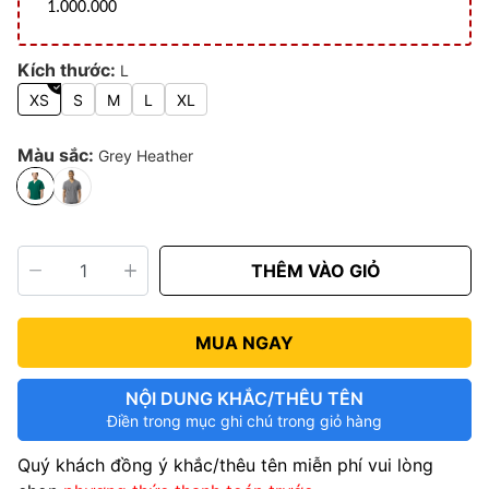
1.000.000
Kích thước:
L
XS
S
M
L
XL
Màu sắc:
Grey Heather
THÊM VÀO GIỎ
MUA NGAY
NỘI DUNG KHẮC/THÊU TÊN
Điền trong mục ghi chú trong giỏ hàng
Quý khách đồng ý khắc/thêu tên miễn phí vui lòng