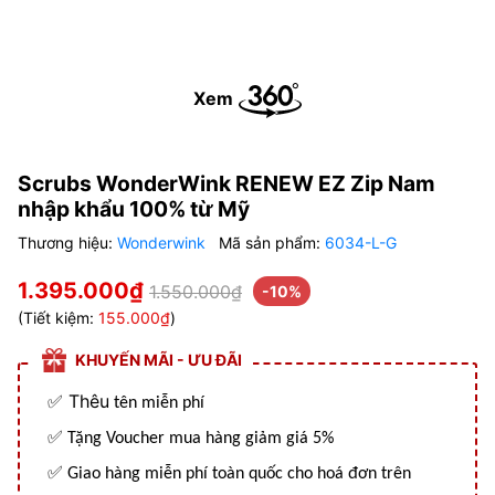
Xem
Scrubs WonderWink RENEW EZ Zip Nam
nhập khẩu 100% từ Mỹ
Thương hiệu:
Wonderwink
Mã sản phẩm:
6034-L-G
1.395.000₫
1.550.000₫
-10%
(Tiết kiệm:
155.000₫
)
KHUYẾN MÃI - ƯU ĐÃI
Thêu
✅
tên miễn phí
✅
Tặng Voucher mua hàng giảm giá 5%
✅
Giao hàng miễn phí toàn quốc cho hoá đơn trên