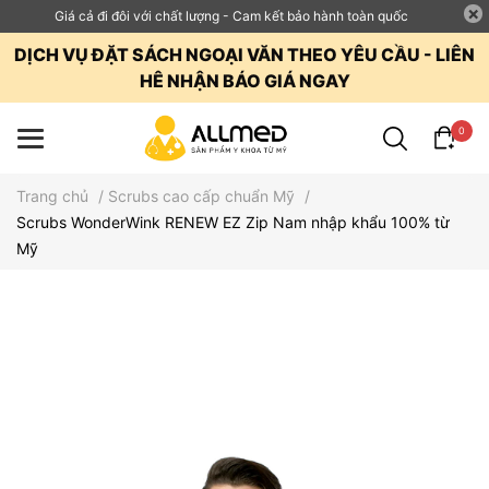
Giá cả đi đôi với chất lượng - Cam kết bảo hành toàn quốc
DỊCH VỤ ĐẶT SÁCH NGOẠI VĂN THEO YÊU CẦU - LIÊN
HÊ NHẬN BÁO GIÁ NGAY
0
Trang chủ
/
Scrubs cao cấp chuẩn Mỹ
/
Scrubs WonderWink RENEW EZ Zip Nam nhập khẩu 100% từ
Mỹ