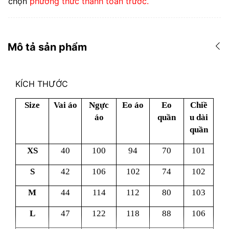
chọn
phương thức thanh toán trước.
Mô tả sản phẩm
KÍCH THƯỚC
Size
Vai áo
Ngực
Eo áo
Eo
Chiề
áo
quần
u dài
quần
XS
40
100
94
70
101
S
42
106
102
74
102
M
44
114
112
80
103
L
47
122
118
88
106