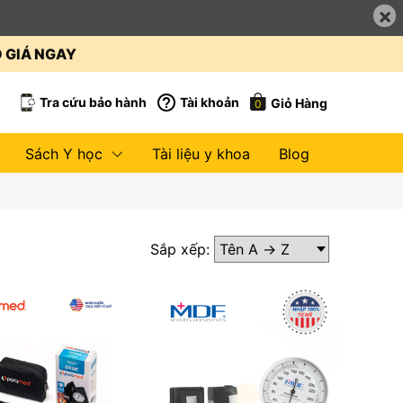
×
c
O GIÁ NGAY
Tra cứu bảo hành
Tài khoản
Giỏ Hàng
0
Sách Y học
Tài liệu y khoa
Blog
Sắp xếp: