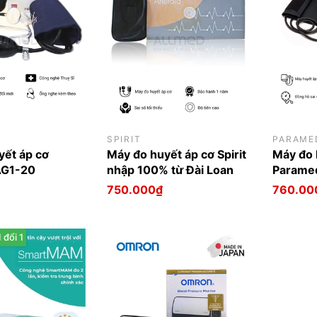
SPIRIT
PARAME
yết áp cơ
Máy đo huyết áp cơ Spirit
Máy đo 
AG1-20
nhập 100% từ Đài Loan
Parame
750.000₫
760.00
 đổi 1