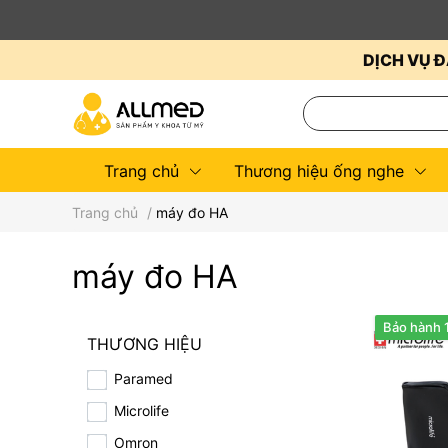
DỊCH VỤ Đ
Trang chủ
Thương hiệu ống nghe
Trang chủ
/
máy đo HA
máy đo HA
Bảo hành 1
THƯƠNG HIỆU
Paramed
Microlife
Omron