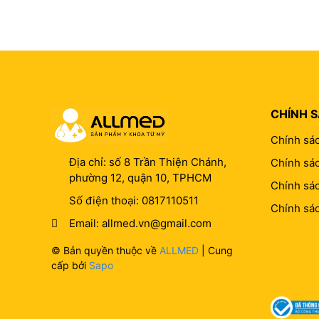
CHÍNH 
Chính sá
Địa chỉ:
số 8 Trần Thiện Chánh,
Chính sác
phường 12, quận 10, TPHCM
Chính sá
Số điện thoại:
0817110511
Chính sá
Email:
allmed.vn@gmail.com
© Bản quyền thuộc về
ALLMED
| Cung
cấp bởi
Sapo