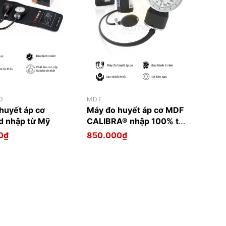
D
MDF
huyết áp cơ
Máy đo huyết áp cơ MDF
d nhập từ Mỹ
CALIBRA® nhập 100% từ
Mỹ
0₫
850.000₫