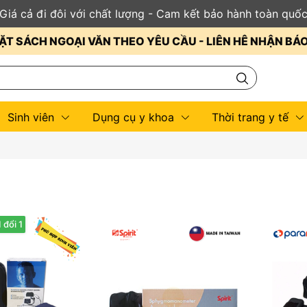
Giá cả đi đôi với chất lượng - Cam kết bảo hành toàn quố
ẶT SÁCH NGOẠI VĂN THEO YÊU CẦU - LIÊN HÊ NHẬN BÁ
Sinh viên
Dụng cụ y khoa
Thời trang y tế
 đổi 1