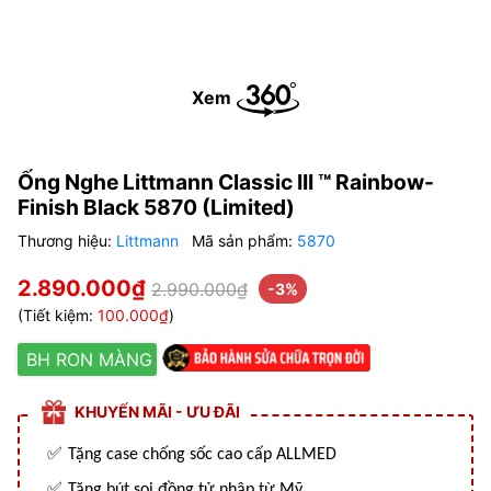
Xem
Ống Nghe Littmann Classic III ™ Rainbow-
Finish Black 5870 (Limited)
Thương hiệu:
Littmann
Mã sản phẩm:
5870
2.890.000₫
2.990.000₫
-3%
(Tiết kiệm:
100.000₫
)
BH RON MÀNG
KHUYẾN MÃI - ƯU ĐÃI
✅
Tặng case chống sốc cao cấp ALLMED
✅
Tặng bút soi đồng tử nhập từ Mỹ