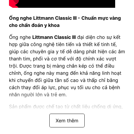
Ống nghe Littmann Classic III - Chuẩn mực vàng
cho chẩn đoán y khoa
Ống nghe
Littmann Classic III
đại diện cho sự kết
hợp giữa công nghệ tiên tiến và thiết kế tinh tế,
giúp các chuyên gia y tế dễ dàng phát hiện các âm
thanh tim, phổi và cơ thể với độ chính xác vượt
trội. Được trang bị màng chắn kép có thể điều
chỉnh, ống nghe này mang đến khả năng linh hoạt
khi chuyển đổi giữa tần số cao và thấp chỉ bằng
cách thay đổi áp lực, phục vụ tối ưu cho cả bệnh
nhân người lớn và trẻ em.
Sản phẩm được chế tạo từ chất liệu chống dị ứng,
không chứa latex, với thiết kế bền bỉ, dễ dàng vệ
Xem thêm
sinh, phù hợp cho môi trường y tế chuyên nghiệp.
Khả năng cách âm tuyệt vời cùng với ống dẫn âm