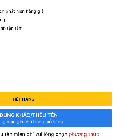
ch phát hiện hàng giả
ợng
ành tận tâm
HẾT HÀNG
 DUNG KHẮC/THÊU TÊN
ong mục ghi chú trong giỏ hàng
u tên miễn phí vui lòng chọn
phương thức