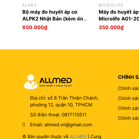
ALPK2
MICROLIFE
Bộ máy đo huyết áp cơ
Máy đo huyết áp
ALPK2 Nhật Bản (kèm ống
Microlife AG1-2
nghe)
650.000₫
350.000₫
CHÍNH 
Chính sá
Địa chỉ:
số 8 Trần Thiện Chánh,
Chính sác
phường 12, quận 10, TPHCM
Chính sá
Số điện thoại:
0817110511
Chính sá
Email:
allmed.vn@gmail.com
© Bản quyền thuộc về
ALLMED
| Cung