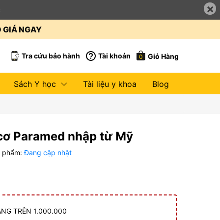
×
c
O GIÁ NGAY
Tra cứu bảo hành
Tài khoản
Giỏ Hàng
0
Sách Y học
Tài liệu y khoa
Blog
cơ Paramed nhập từ Mỹ
n phẩm:
Đang cập nhật
NG TRÊN 1.000.000