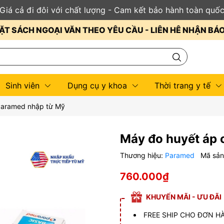
Giá cả đi đôi với chất lượng - Cam kết bảo hành toàn quố
ẶT SÁCH NGOẠI VĂN THEO YÊU CẦU - LIÊN HÊ NHẬN BÁ
Sinh viên
Dụng cụ y khoa
Thời trang y tế
Paramed nhập từ Mỹ
Máy đo huyết áp 
Thương hiệu:
Paramed
Mã sả
760.000₫
KHUYẾN MÃI - ƯU ĐÃI
FREE SHIP CHO ĐƠN HÀ