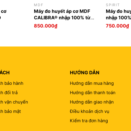
MDF
SPIRIT
 cơ
Máy đo huyết áp cơ MDF
Máy đo huy
0
CALIBRA® nhập 100% từ
nhập 100% 
Mỹ
850.000₫
750.000₫
SÁCH
HƯỚNG DẪN
ch bảo hành
Hướng dẫn mua hàng
h đổi trả
Hướng dẫn thanh toán
ch vận chuyển
Hướng dẫn giao nhận
ch bảo mật
Điều khoản dịch vụ
Kiểm tra đơn hàng