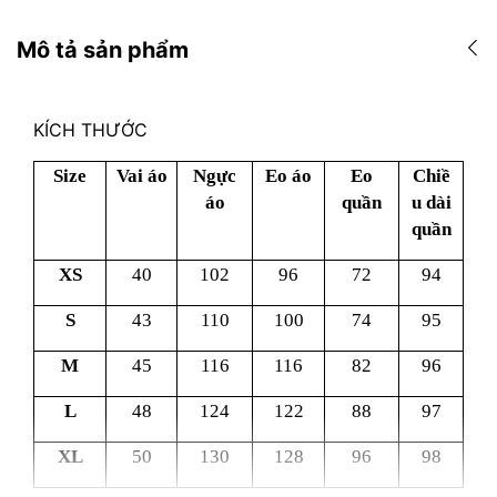
Mô tả sản phẩm
KÍCH THƯỚC
Size
Vai áo
Ngực
Eo áo
Eo
Chiề
áo
quần
u dài
quần
XS
40
102
96
72
94
S
43
110
100
74
95
M
45
116
116
82
96
L
48
124
122
88
97
XL
50
130
128
96
98