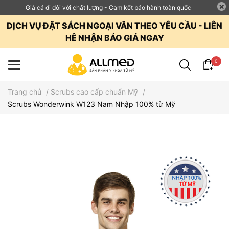
Giá cả đi đôi với chất lượng - Cam kết bảo hành toàn quốc
DỊCH VỤ ĐẶT SÁCH NGOẠI VĂN THEO YÊU CẦU - LIÊN
HÊ NHẬN BÁO GIÁ NGAY
0
Trang chủ
/
Scrubs cao cấp chuẩn Mỹ
/
Scrubs Wonderwink W123 Nam Nhập 100% từ Mỹ