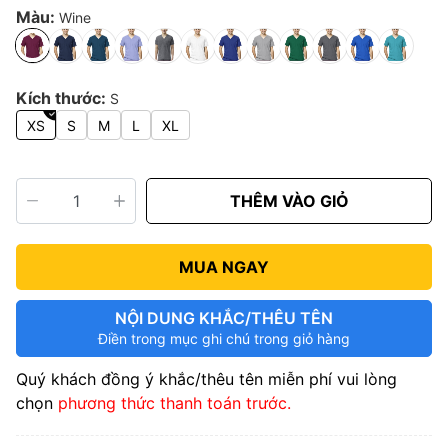
Màu:
Wine
Kích thước:
S
XS
S
M
L
XL
THÊM VÀO GIỎ
MUA NGAY
NỘI DUNG KHẮC/THÊU TÊN
Điền trong mục ghi chú trong giỏ hàng
Quý khách đồng ý khắc/thêu tên miễn phí vui lòng
chọn
phương thức thanh toán trước.