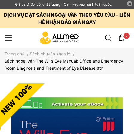
Giá cả đi đôi với chất lượng - Cam kết bảo hành toàn quốc
DỊCH VỤ ĐẶT SÁCH NGOẠI VĂN THEO YÊU CẦU - LIÊN
HÊ NHẬN BÁO GIÁ NGAY
0
Trang chủ
/
Sách chuyên khoa lẻ
/
Sách ngoại văn The Wills Eye Manual: Office and Emergency
Room Diagnosis and Treatment of Eye Disease 8th