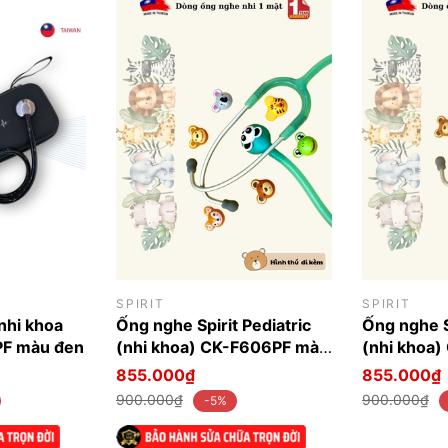
SPIRIT
SPIRIT
nhi khoa
Ống nghe Spirit Pediatric
Ống nghe Sp
PF màu đen
(nhi khoa) CK-F606PF màu
(nhi khoa
xanh green
xanh Blue
855.000₫
855.000₫
900.000₫
900.000₫
-5%