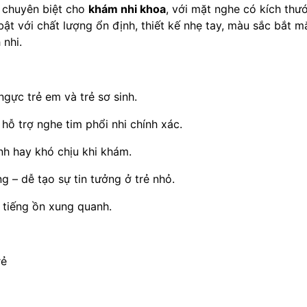
 chuyên biệt cho
khám nhi khoa
, với mặt nghe có kích thư
 bật với chất lượng ổn định, thiết kế nhẹ tay, màu sắc bắt 
 nhi.
ngực trẻ em và trẻ sơ sinh.
ỗ trợ nghe tim phổi nhi chính xác.
nh hay khó chịu khi khám.
 – dễ tạo sự tin tưởng ở trẻ nhỏ.
m tiếng ồn xung quanh.
rẻ