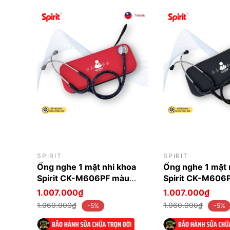
SPIRIT
SPIRIT
Ống nghe 1 mặt nhi khoa
Ống nghe 1 mặt 
Spirit CK-M606PF màu
Spirit CK-M606
xanh Navy
1.007.000₫
1.007.000₫
1.060.000₫
1.060.000₫
-5%
-5%