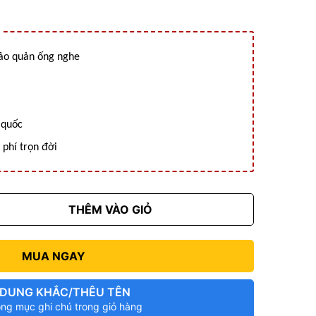
bảo quản ống nghe
 quốc
phí trọn đời
THÊM VÀO GIỎ
MUA NGAY
 DUNG KHẮC/THÊU TÊN
ong mục ghi chú trong giỏ hàng