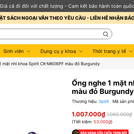
Giá cả đi đôi với chất lượng - Cam kết bảo hành toàn quố
ẶT SÁCH NGOẠI VĂN THEO YÊU CẦU - LIÊN HÊ NHẬN BÁ
Sinh viên
Dụng cụ y khoa
Thời trang y tế
1 mặt nhi khoa Spirit CK-M606PF màu đỏ Burgundy
Ống nghe 1 mặt n
màu đỏ Burgundy
Thương hiệu:
Spirit
Mã sản ph
1.007.000₫
1.060.000₫
(Tiết kiệm:
53.000₫
)