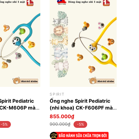
SPIRIT
irit Pediatric
Ống nghe Spirit Pediatric
) CK-M606P màu
(nhi khoa) CK-F606PF màu
vàng
855.000₫
900.000₫
-5%
-5%