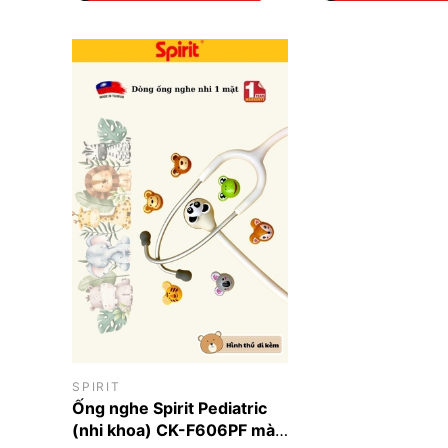
SPIRIT
Ống nghe Spirit Pediatric
(nhi khoa) CK-F606PF màu