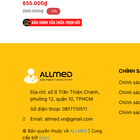
trắng
855.000₫
900.000₫
-5%
CHÍNH 
Chính sá
Địa chỉ:
số 8 Trần Thiện Chánh,
Chính sác
phường 12, quận 10, TPHCM
Chính sá
Số điện thoại:
0817110511
Chính sá
Email:
allmed.vn@gmail.com
© Bản quyền thuộc về
ALLMED
| Cung
cấp bởi
Sapo