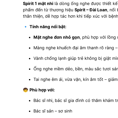
Spirit 1 mặt nhi
là dòng ống nghe được thiết kế
phẩm đến từ thương hiệu
Spirit – Đài Loan
, nổi
thân thiện, dễ hợp tác hơn khi tiếp xúc với bệnh
🔹
Tính năng nổi bật:
Mặt nghe đơn nhỏ gọn
, phù hợp với lồng 
Màng nghe khuếch đại âm thanh rõ ràng – h
Vành chống lạnh giúp trẻ không bị giật mì
Ống nghe mềm dẻo, bền, màu sắc tươi sáng
Tai nghe êm ái, vừa vặn, kín âm tốt – giả
🧒
Phù hợp với:
Bác sĩ nhi, bác sĩ gia đình có thăm khám t
Bác sĩ sản – sơ sinh