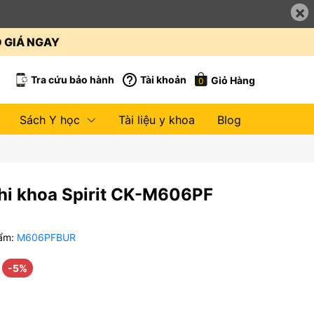
×
c
O GIÁ NGAY
Tra cứu bảo hành
Tài khoản
Giỏ Hàng
0
Sách Y học
Tài liệu y khoa
Blog
hi khoa Spirit CK-M606PF
ẩm:
M606PFBUR
-5%