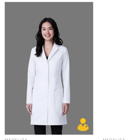
1 ĐỔI 1:
sản phẩm cùng model, cùng màu. Trong
tình huống sản phẩm đổi hết hàng, khách hàng có
thể đổi sang một sản phẩm khác tương đương
Khách hàng muốn đổi sang sản phẩm khác hoặc
trả sản phẩm: AllMed sẽ kiểm tra tình trạng và
thông báo đến Khách hàng về giá trị thu lại sản
phẩm
AllMed sẽ không chấp nhận đổi/trả hàng khi:
Quý khách làm mất tem/tag của sản phẩm
Sản phẩm ống nghe đã khắc tên
MEDELITA
MEDELITA