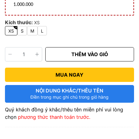
1.000.000
Kích thước:
XS
XS
S
M
L
THÊM VÀO GIỎ
MUA NGAY
NỘI DUNG KHẮC/THÊU TÊN
Điền trong mục ghi chú trong giỏ hàng
Quý khách đồng ý khắc/thêu tên miễn phí vui lòng
chọn
phương thức thanh toán trước.