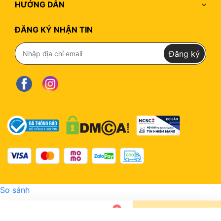
HƯỚNG DẪN
Hotline : 096.511.0511
ĐĂNG KÝ NHẬN TIN
Đăng ký
So sánh
0
Thêm vào giỏ
Nhắn tin
Gọi điện
Giỏ hàng