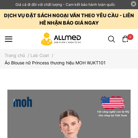
Giá cả đi đôi với chất lượng - Cam kết bảo hành toàn quốc
DỊCH VỤ ĐẶT SÁCH NGOẠI VĂN THEO YÊU CẦU - LIÊN
HÊ NHẬN BÁO GIÁ NGAY
0
Trang chủ
/
Lab Coat
/
Áo Blouse nữ Princess thương hiệu MOH WJKT101